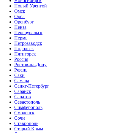
Новосибирск
Новый Уренгой
Омск
Орёл
Оренбург
Пенза
Первоуральск
Пермь
Петрозаводск
Подольск
Пятигорск
Россия
Ростов-на-Дону
Рязань
Саки
Самара
Санкт-Петербург
Саранск
Саратов
Севастополь
Симферополь
Смоленск
Сочи
Ставрополь
Старый Крым