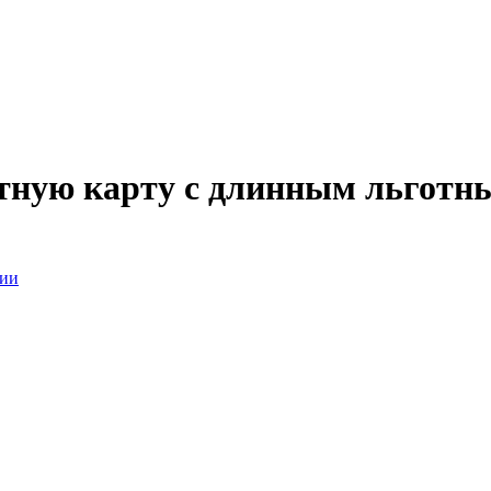
итную карту с длинным льготн
сии