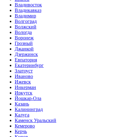
Владивосток
Владикавказ
Владимир
Волгоград
Волжский
Вологда
Воронеж
Грозный
Джанкой
Дзержинск
Евпатория
Екатеринбург
Златоуст
Иваново
Ижевск
Инкерман
Иркутск
Йошкар-Ола
Казань
Калининград
Калуга
Каменск Уральский
Кемерово
Керчь
Киров