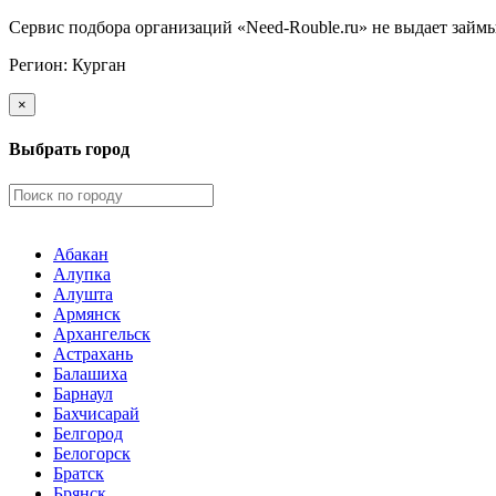
Сервис подбора организаций «Need-Rouble.ru» не выдает займы
Регион:
Курган
×
Выбрать город
Абакан
Алупка
Алушта
Армянск
Архангельск
Астрахань
Балашиха
Барнаул
Бахчисарай
Белгород
Белогорск
Братск
Брянск