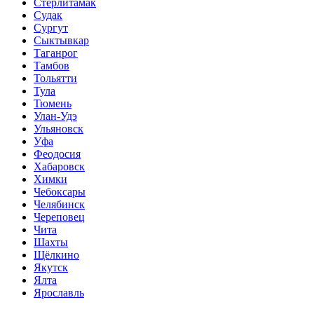
Стерлитамак
Судак
Сургут
Сыктывкар
Таганрог
Тамбов
Тольятти
Тула
Тюмень
Улан-Удэ
Ульяновск
Уфа
Феодосия
Хабаровск
Химки
Чебоксары
Челябинск
Череповец
Чита
Шахты
Щёлкино
Якутск
Ялта
Ярославль