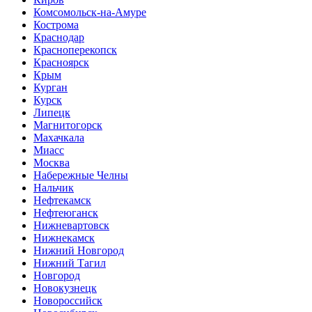
Комсомольск-на-Амуре
Кострома
Краснодар
Красноперекопск
Красноярск
Крым
Курган
Курск
Липецк
Магнитогорск
Махачкала
Миасс
Москва
Набережные Челны
Нальчик
Нефтекамск
Нефтеюганск
Нижневартовск
Нижнекамск
Нижний Новгород
Нижний Тагил
Новгород
Новокузнецк
Новороссийск