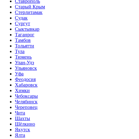
Ставрополь
Старый Крым
Стерлитамак
Судак
Сургут
Сыктывкар
Таганрог
Тамбов
Тольятти
Тула
Тюмень
Улан-Удэ
Ульяновск
Уфа
Феодосия
Хабаровск
Химки
Чебоксары
Челябинск
Череповец
Чита
Шахты
Щёлкино
Якутск
Ялта