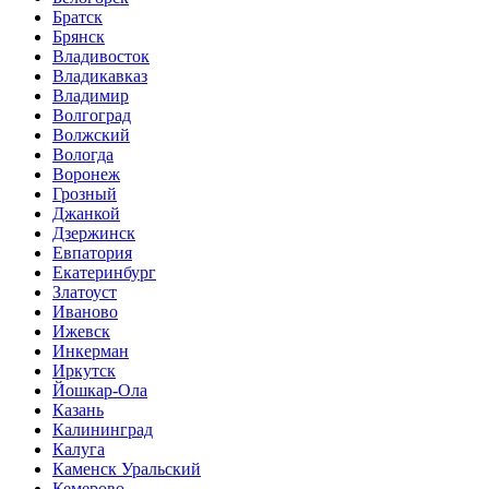
Братск
Брянск
Владивосток
Владикавказ
Владимир
Волгоград
Волжский
Вологда
Воронеж
Грозный
Джанкой
Дзержинск
Евпатория
Екатеринбург
Златоуст
Иваново
Ижевск
Инкерман
Иркутск
Йошкар-Ола
Казань
Калининград
Калуга
Каменск Уральский
Кемерово