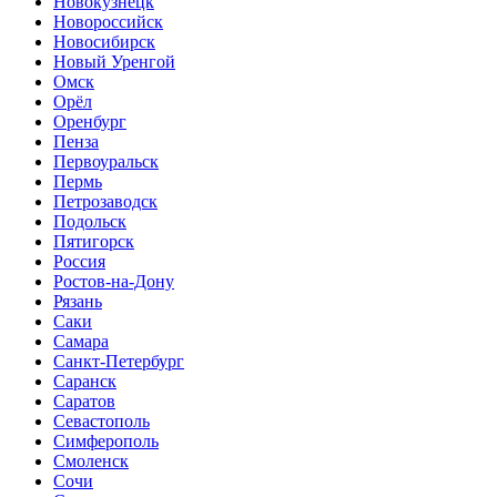
Новокузнецк
Новороссийск
Новосибирск
Новый Уренгой
Омск
Орёл
Оренбург
Пенза
Первоуральск
Пермь
Петрозаводск
Подольск
Пятигорск
Россия
Ростов-на-Дону
Рязань
Саки
Самара
Санкт-Петербург
Саранск
Саратов
Севастополь
Симферополь
Смоленск
Сочи