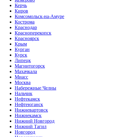
Керчь
Киров
Комсомольск-на-Амуре
Кострома
Краснодар
Красноперекопск
Красноярск
Крым
Курган
Курск
Липецк
Магнитогорск
Махачкала
Миасс
Москва
Набережные Челны
Нальчик
Нефтекамск
Нефтеюганск
Нижневартовск
Нижнекамск
Нижний Новгород
Нижний Тагил
Новгород